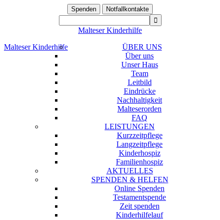
Spenden
Notfallkontakte
Malteser Kinderhilfe
Malteser Kinderhilfe
ÜBER UNS
Über uns
Unser Haus
Team
Leitbild
Eindrücke
Nachhaltigkeit
Malteserorden
FAQ
LEISTUNGEN
Kurzzeitpflege
Langzeitpflege
Kinderhospiz
Familienhospiz
AKTUELLES
SPENDEN & HELFEN
Online Spenden
Testamentspende
Zeit spenden
Kinderhilfelauf