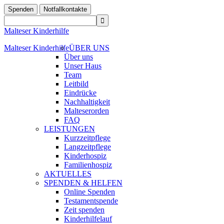
Spenden
Notfallkontakte
Malteser Kinderhilfe
Malteser Kinderhilfe
ÜBER UNS
Über uns
Unser Haus
Team
Leitbild
Eindrücke
Nachhaltigkeit
Malteserorden
FAQ
LEISTUNGEN
Kurzzeitpflege
Langzeitpflege
Kinderhospiz
Familienhospiz
AKTUELLES
SPENDEN & HELFEN
Online Spenden
Testamentspende
Zeit spenden
Kinderhilfelauf