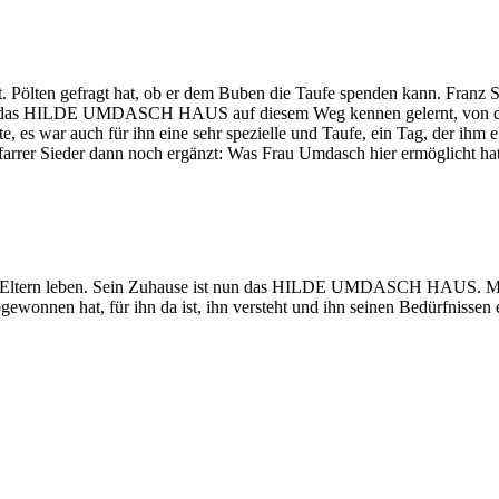
Pölten gefragt hat, ob er dem Buben die Taufe spenden kann. Franz Sie
h das HILDE UMDASCH HAUS auf diesem Weg kennen gelernt, von dem er
, es war auch für ihn eine sehr spezielle und Taufe, ein Tag, der ihm
rrer Sieder dann noch ergänzt: Was Frau Umdasch hier ermöglicht hat un
n Eltern leben. Sein Zuhause ist nun das HILDE UMDASCH HAUS. Man er
gewonnen hat, für ihn da ist, ihn versteht und ihn seinen Bedürfnissen 