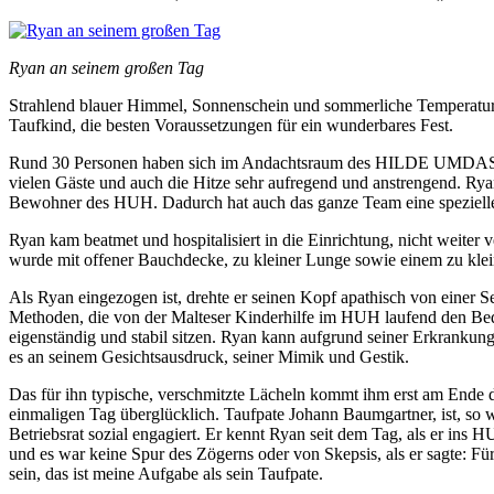
Ryan an seinem großen Tag
Strahlend blauer Himmel, Sonnenschein und sommerliche Temperaturen
Taufkind, die besten Voraussetzungen für ein wunderbares Fest.
Rund 30 Personen haben sich im Andachtsraum des HILDE UMDASCH 
vielen Gäste und auch die Hitze sehr aufregend und anstrengend. Ryan
Bewohner des HUH. Dadurch hat auch das ganze Team eine spezielle 
Ryan kam beatmet und hospitalisiert in die Einrichtung, nicht weite
wurde mit offener Bauchdecke, zu kleiner Lunge sowie einem zu klei
Als Ryan eingezogen ist, drehte er seinen Kopf apathisch von einer Se
Methoden, die von der Malteser Kinderhilfe im HUH laufend den Bed
eigenständig und stabil sitzen. Ryan kann aufgrund seiner Erkrankung 
es an seinem Gesichtsausdruck, seiner Mimik und Gestik.
Das für ihn typische, verschmitzte Lächeln kommt ihm erst am Ende d
einmaligen Tag überglücklich. Taufpate Johann Baumgartner, ist, so w
Betriebsrat sozial engagiert. Er kennt Ryan seit dem Tag, als er ins
und es war keine Spur des Zögerns oder von Skepsis, als er sagte: Für
sein, das ist meine Aufgabe als sein Taufpate.