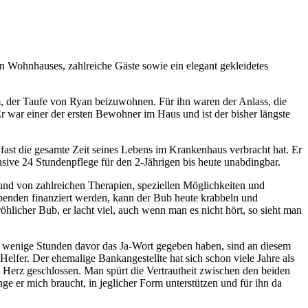
 Wohnhauses, zahlreiche Gäste sowie ein elegant gekleidetes
er Taufe von Ryan beizuwohnen. Für ihn waren der Anlass, die
r war einer der ersten Bewohner im Haus und ist der bisher längste
fast die gesamte Zeit seines Lebens im Krankenhaus verbracht hat. Er
ive 24 Stundenpflege für den 2-Jährigen bis heute unabdingbar.
grund von zahlreichen Therapien, speziellen Möglichkeiten und
enden finanziert werden, kann der Bub heute krabbeln und
öhlicher Bub, er lacht viel, auch wenn man es nicht hört, so sieht man
nur wenige Stunden davor das Ja-Wort gegeben haben, sind an diesem
elfer. Der ehemalige Bankangestellte hat sich schon viele Jahre als
n Herz geschlossen. Man spürt die Vertrautheit zwischen den beiden
ge er mich braucht, in jeglicher Form unterstützen und für ihn da