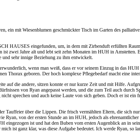
, ein mit Wiesenblumen geschmückter Tisch im Garten des palliativen
HAUSES eingefunden, um, in dem mit Zirbenduft erfüllten Raum, d
 ist zwei Jahre alt und lebt seit zehn Monaten im HUH in Amstetten. E
und sehr innige Beziehung zu ihm entwickelt.
r verwunderlich, wenn man weiß, dass er vor seinem Einzug in das HUH 
nen Thorax geboren. Der hoch komplexe Pflegebedarf macht eine intens
ite auf die andere, sitzen konnte er nur kurze Zeit und mit Hilfe. Auf
ürfnissen von Ryan angepasst werden, und die zum Teil auch durch Sp
nicht sprechen und auch keine Laute von sich geben. Doch er ist ein fr
er Tauffeier über die Lippen. Die frisch vermählten Eltern, die sich 
ie Ryan, von der ersten Stunde an im HUH, jedoch als ehrenamtlicher H
 HUH eingezogen ist und hat den Buben vom ersten Augenblick an in sei
 mich ist ganz klar, was diese Aufgabe bedeutet. Ich werde Ryan, so lan