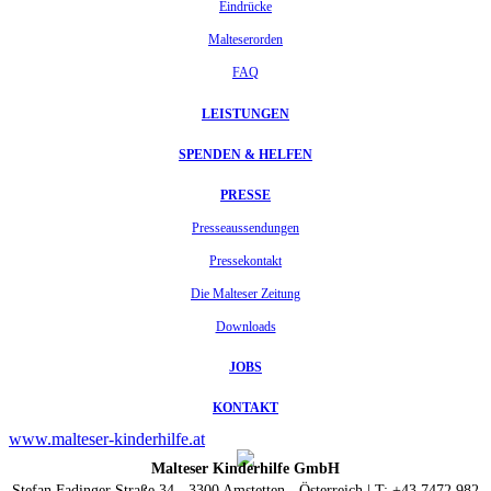
Eindrücke
Malteserorden
FAQ
LEISTUNGEN
SPENDEN & HELFEN
PRESSE
Presseaussendungen
Pressekontakt
Die Malteser Zeitung
Downloads
JOBS
KONTAKT
www.malteser-kinderhilfe.at
Malteser Kinderhilfe GmbH
Stefan Fadinger Straße 34 - 3300 Amstetten - Österreich | T: +43 7472 982