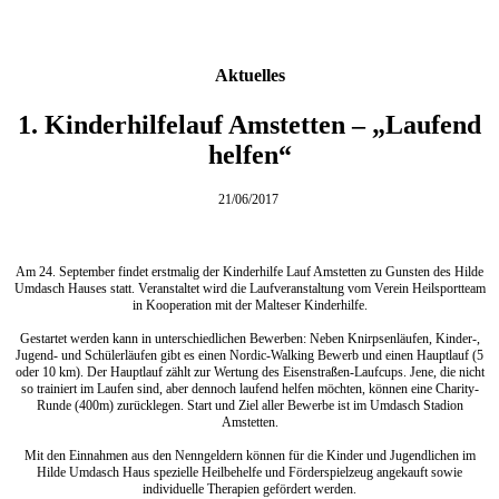
Aktuelles
1. Kinderhilfelauf Amstetten – „Laufend
helfen“
21/06/2017
Am 24. September findet erstmalig der Kinderhilfe Lauf Amstetten zu Gunsten des Hilde
Umdasch Hauses statt. Veranstaltet wird die Laufveranstaltung vom Verein Heilsportteam
in Kooperation mit der Malteser Kinderhilfe.
Gestartet werden kann in unterschiedlichen Bewerben: Neben Knirpsenläufen, Kinder-,
Jugend- und Schülerläufen gibt es einen Nordic-Walking Bewerb und einen Hauptlauf (5
oder 10 km). Der Hauptlauf zählt zur Wertung des Eisenstraßen-Laufcups. Jene, die nicht
so trainiert im Laufen sind, aber dennoch laufend helfen möchten, können eine Charity-
Runde (400m) zurücklegen. Start und Ziel aller Bewerbe ist im Umdasch Stadion
Amstetten.
Mit den Einnahmen aus den Nenngeldern können für die Kinder und Jugendlichen im
Hilde Umdasch Haus spezielle Heilbehelfe und Förderspielzeug angekauft sowie
individuelle Therapien gefördert werden.