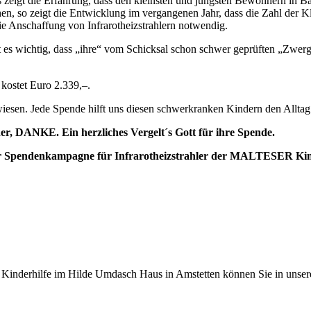
zeigt die Erfahrung, dass den kleinsten und jüngsten Bewohnern in Bad
hen, so zeigt die Entwicklung im vergangenen Jahr, dass die Zahl der
ie Anschaffung von Infrarotheizstrahlern notwendig.
es wichtig, dass „ihre“ vom Schicksal schon schwer geprüften „Zwerg
 kostet Euro 2.339,–.
esen. Jede Spende hilft uns diesen schwerkranken Kindern den Alltag e
 DANKE. Ein herzliches Vergelt´s Gott für ihre Spende.
 zur Spendenkampagne für Infrarotheizstrahler der MALTESER Kind
nderhilfe im Hilde Umdasch Haus in Amstetten können Sie in unser