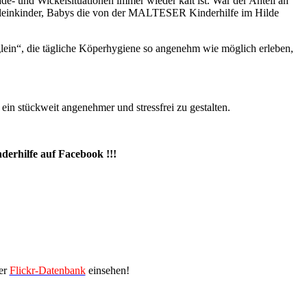
e- und Wickelsituationen immer wieder kalt ist. War der Anteil an
 Kleinkinder, Babys die von der MALTESER Kinderhilfe im Hilde
lein“, die tägliche Köperhygiene so angenehm wie möglich erleben,
in stückweit angenehmer und stressfrei zu gestalten.
erhilfe auf Facebook !!!
er
Flickr-Datenbank
einsehen!