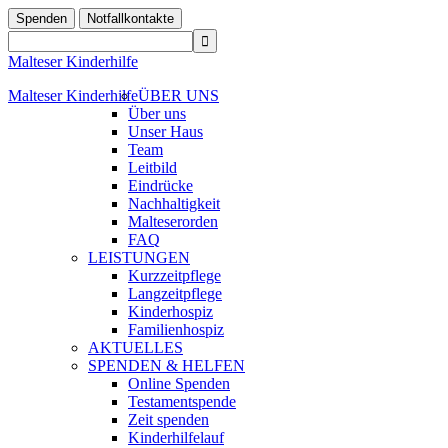
Spenden
Notfallkontakte
Malteser Kinderhilfe
Malteser Kinderhilfe
ÜBER UNS
Über uns
Unser Haus
Team
Leitbild
Eindrücke
Nachhaltigkeit
Malteserorden
FAQ
LEISTUNGEN
Kurzzeitpflege
Langzeitpflege
Kinderhospiz
Familienhospiz
AKTUELLES
SPENDEN & HELFEN
Online Spenden
Testamentspende
Zeit spenden
Kinderhilfelauf