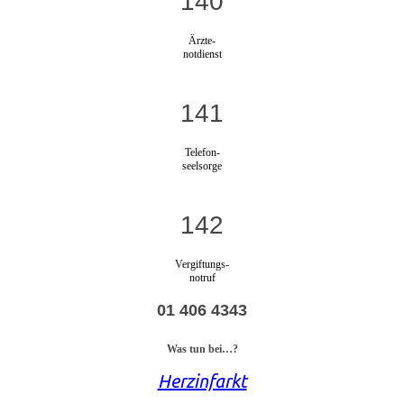
140
Ärzte-
notdienst
141
Telefon-
seelsorge
142
Vergiftungs-
notruf
01 406 4343
Was tun bei…?
Herzinfarkt