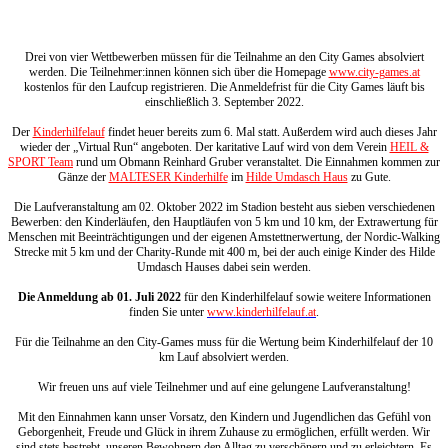
Drei von vier Wettbewerben müssen für die Teilnahme an den City Games absolviert
werden. Die Teilnehmer:innen können sich über die Homepage
www.city-games.at
kostenlos für den Laufcup registrieren. Die Anmeldefrist für die City Games läuft bis
einschließlich 3. September 2022.
Der
Kinderhilfelauf
findet heuer bereits zum 6. Mal statt. Außerdem wird auch dieses Jahr
wieder der „Virtual Run“ angeboten. Der karitative Lauf wird von dem Verein
HEIL &
SPORT Team
rund um Obmann Reinhard Gruber veranstaltet. Die Einnahmen kommen zur
Gänze der
MALTESER Kinderhilfe
im
Hilde Umdasch Haus
zu Gute.
Die Laufveranstaltung am 02. Oktober 2022 im Stadion besteht aus sieben verschiedenen
Bewerben: den Kinderläufen, den Hauptläufen von 5 km und 10 km, der Extrawertung für
Menschen mit Beeinträchtigungen und der eigenen Amstettnerwertung, der Nordic-Walking
Strecke mit 5 km und der Charity-Runde mit 400 m, bei der auch einige Kinder des Hilde
Umdasch Hauses dabei sein werden.
Die Anmeldung ab 01. Juli 2022
für den Kinderhilfelauf sowie weitere Informationen
finden Sie unter
www.kinderhilfelauf.at
.
Für die Teilnahme an den City-Games muss für die Wertung beim Kinderhilfelauf der 10
km Lauf absolviert werden.
Wir freuen uns auf viele Teilnehmer und auf eine gelungene Laufveranstaltung!
Mit den Einnahmen kann unser Vorsatz, den Kindern und Jugendlichen das Gefühl von
Geborgenheit, Freude und Glück in ihrem Zuhause zu ermöglichen, erfüllt werden. Wir
sind stets bestrebt, unseren Bewohnern den Alltag zu verschönern und zu erleichtern. Es