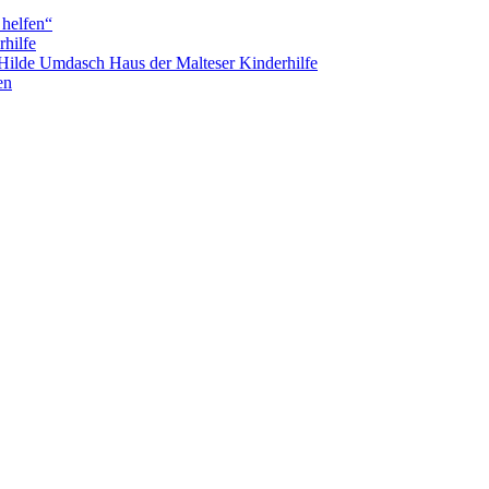
 helfen“
hilfe
 Hilde Umdasch Haus der Malteser Kinderhilfe
en