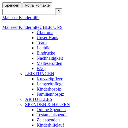
Spenden
Notfallkontakte
Malteser Kinderhilfe
Malteser Kinderhilfe
ÜBER UNS
Über uns
Unser Haus
Team
Leitbild
Eindrücke
Nachhaltigkeit
Malteserorden
FAQ
LEISTUNGEN
Kurzzeitpflege
Langzeitpflege
Kinderhospiz
Familienhospiz
AKTUELLES
SPENDEN & HELFEN
Online Spenden
Testamentspende
Zeit spenden
Kinderhilfelauf