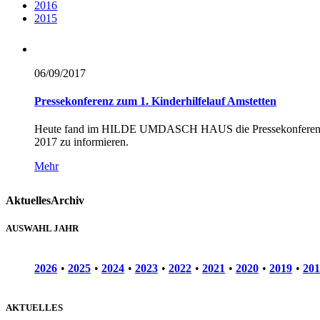
2016
2015
06/09/
2017
Pressekonferenz zum 1. Kinderhilfelauf Amstetten
Heute fand im HILDE UMDASCH HAUS die Pressekonferenz für d
2017 zu informieren.
Mehr
Aktuelles
Archiv
AUSWAHL JAHR
2026
•
2025
•
2024
•
2023
•
2022
•
2021
•
2020
•
2019
•
201
AKTUELLES