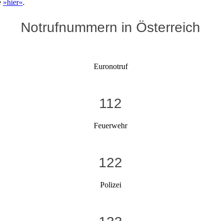
e
»hier«
.
Notrufnummern in Österreich
Euronotruf
112
Feuerwehr
122
Polizei