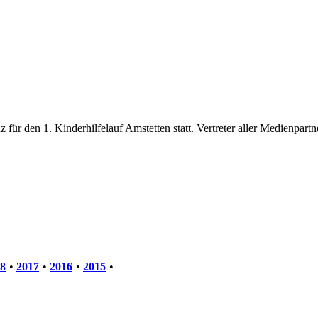
en 1. Kinderhilfelauf Amstetten statt. Vertreter aller Medienpartn
8
•
2017
•
2016
•
2015
•