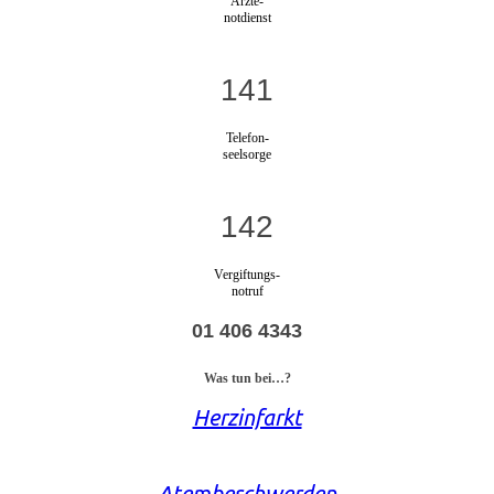
Ärzte-
notdienst
141
Telefon-
seelsorge
142
Vergiftungs-
notruf
01 406 4343
Was tun bei…?
Herzinfarkt
Atembeschwerden