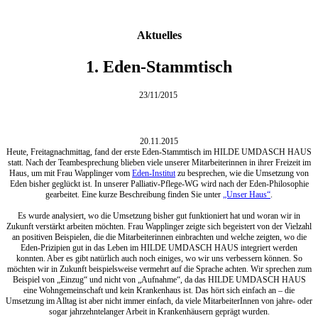
Aktuelles
1. Eden-Stammtisch
23/11/2015
20.11.2015
Heute, Freitagnachmittag, fand der erste Eden-Stammtisch im HILDE UMDASCH HAUS
statt. Nach der Teambesprechung blieben viele unserer Mitarbeiterinnen in ihrer Freizeit im
Haus, um mit Frau Wapplinger vom
Eden-Institut
zu besprechen, wie die Umsetzung von
Eden bisher geglückt ist. In unserer Palliativ-Pflege-WG wird nach der Eden-Philosophie
gearbeitet. Eine kurze Beschreibung finden Sie unter
„Unser Haus“
.
Es wurde analysiert, wo die Umsetzung bisher gut funktioniert hat und woran wir in
Zukunft verstärkt arbeiten möchten. Frau Wapplinger zeigte sich begeistert von der Vielzahl
an positiven Beispielen, die die Mitarbeiterinnen einbrachten und welche zeigten, wo die
Eden-Prizipien gut in das Leben im HILDE UMDASCH HAUS integriert werden
konnten. Aber es gibt natürlich auch noch einiges, wo wir uns verbessern können. So
möchten wir in Zukunft beispielsweise vermehrt auf die Sprache achten. Wir sprechen zum
Beispiel von „Einzug“ und nicht von „Aufnahme“, da das HILDE UMDASCH HAUS
eine Wohngemeinschaft und kein Krankenhaus ist. Das hört sich einfach an – die
Umsetzung im Alltag ist aber nicht immer einfach, da viele MitarbeiterInnen von jahre- oder
sogar jahrzehntelanger Arbeit in Krankenhäusern geprägt wurden.