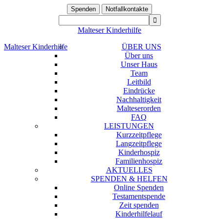
Spenden
Notfallkontakte
Malteser Kinderhilfe
Malteser Kinderhilfe
ÜBER UNS
Über uns
Unser Haus
Team
Leitbild
Eindrücke
Nachhaltigkeit
Malteserorden
FAQ
LEISTUNGEN
Kurzzeitpflege
Langzeitpflege
Kinderhospiz
Familienhospiz
AKTUELLES
SPENDEN & HELFEN
Online Spenden
Testamentspende
Zeit spenden
Kinderhilfelauf