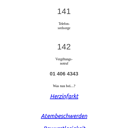
141
Telefon-
seelsorge
142
Vergiftungs-
notruf
01 406 4343
Was tun bei…?
Herzinfarkt
Atembeschwerden