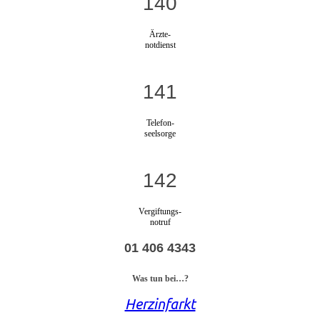
140
Ärzte-
notdienst
141
Telefon-
seelsorge
142
Vergiftungs-
notruf
01 406 4343
Was tun bei…?
Herzinfarkt